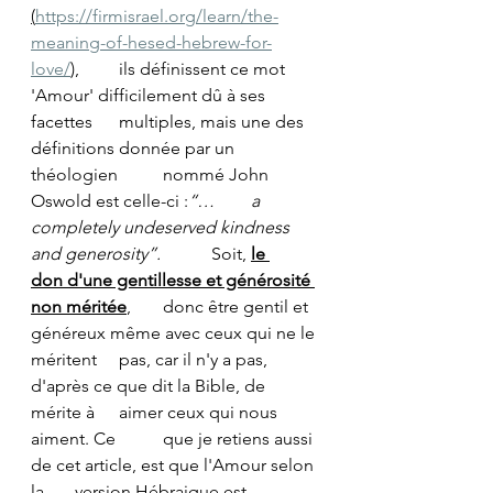
(
https://firmisrael.org/learn/the-
meaning-of-hesed-hebrew-for-
love/
)
, 	ils définissent ce mot 
'Amour' difficilement dû à ses 
facettes 	multiples, mais une des 
définitions donnée par un 
théologien 	nommé John 
Oswold est celle-ci :
“… 	a 
completely undeserved kindness 
and generosity”.
 	 Soit, 
le 	
don d'une gentillesse et générosité 
non méritée
,
 	donc être gentil et 
généreux même avec ceux qui ne le 
méritent 	pas, car il n'y a pas, 
d'après ce que dit la Bible, de 
mérite à 	aimer ceux qui nous 
aiment. Ce 	que je retiens aussi 
de cet article, est que l'Amour selon 
la 	version Hébraique est 