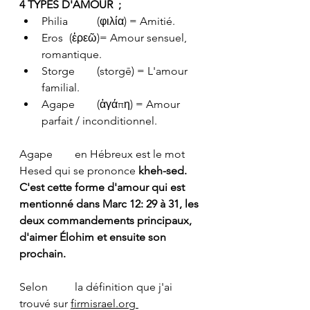
4 TYPES D'AMOUR  ; 
Philia 	(φιλία) = Amitié.
Eros 	(ἐρεῶ)= Amour sensuel, 
romantique.
Storge 	(storgē) = L'amour 
familial.
Agape 	(ἀγάπη) = Amour 
parfait / inconditionnel. 
Agape 	en Hébreux est le mot  
Hesed qui se prononce 
kheh-sed. 
C'est cette forme d'amour qui est 
mentionné dans Marc 12: 29 à 31, les 
deux commandements principaux, 
d'aimer Élohim et ensuite son 
prochain. 
Selon 	la définition que j'ai 
trouvé sur 
firmisrael.org 	