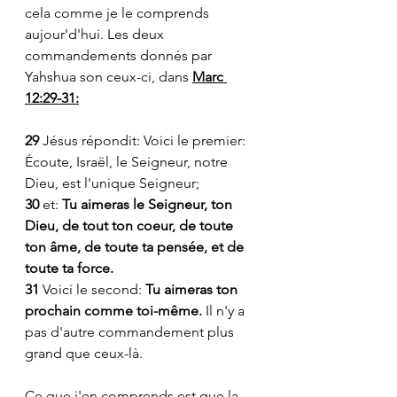
cela comme je le comprends 
aujour'd'hui. Les deux 
commandements donnés par 
Yahshua son ceux-ci, dans 
Marc 
12:29-31:
29 
Jésus répondit: Voici le premier: 
Écoute, Israël, le Seigneur, notre 
Dieu, est l'unique Seigneur;
30 
et: 
Tu aimeras le Seigneur, ton 
Dieu, de tout ton coeur, de toute 
ton âme, de toute ta pensée, et de 
toute ta force.
31 
Voici le second: 
Tu aimeras ton 
prochain comme toi-même.
 Il n'y a 
pas d'autre commandement plus 
grand que ceux-là.
Ce que j'en comprends est que la 