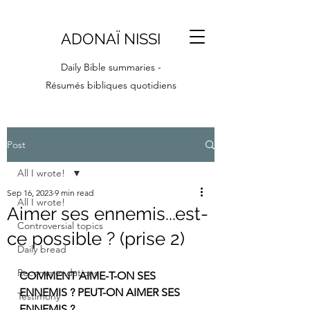
ADONAÏ NISSI
Daily Bible summaries -
Résumés bibliques quotidiens
Post
All I wrote!
Sep 16, 2023
9 min read
All I wrote!
Aimer ses ennemis...est-
Controversial topics
ce possible ? (prise 2)
Daily bread
Recommendations
COMMENT AIME-T-ON SES 
ENNEMIS ? PEUT-ON AIMER SES 
Testimony
ENNEMIS ?