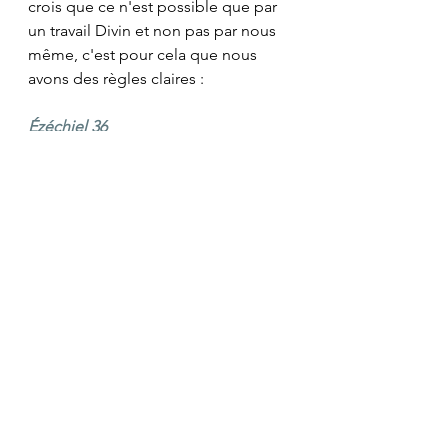
crois que ce n'est possible que par 
un travail Divin et non pas par nous 
même, c'est pour cela que nous 
avons des règles claires :
Ézéchiel 36
…
25
Je répandrai sur vous une eau 
pure, et vous serez purifiés; je vous 
purifierai de toutes vos souillures et 
de toutes vos idoles. 
26
Je vous 
donnerai un coeur nouveau, et je 
mettrai en vous un esprit nouveau; 
j'ôterai de votre corps le coeur de 
pierre, et je vous donnerai un coeur 
de chair. 
27
Je mettrai mon esprit en 
vous, et je ferai en sorte que vous 
suiviez mes ordonnances, et que 
vous observiez et pratiquiez mes 
lois 