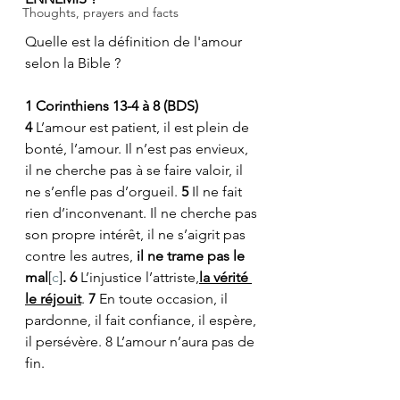
Thoughts, prayers and facts
Quelle est la définition de l'amour 
selon la Bible ?
1 Corinthiens 13-4 à 8 (BDS)
4 
L’amour est patient, il est plein de 
bonté, l’amour. Il n’est pas envieux, 
il ne cherche pas à se faire valoir, il 
ne s’enfle pas d’orgueil. 
5 
Il ne fait 
rien d’inconvenant. Il ne cherche pas 
son propre intérêt, il ne s’aigrit pas 
contre les autres, 
il ne trame pas le 
mal
[
c
]
.
6 
L’injustice l’attriste,
la vérité 
le réjouit
. 
7
 En toute occasion, il 
pardonne, il fait confiance, il espère, 
il persévère. 8 L’amour n’aura pas de 
fin. 