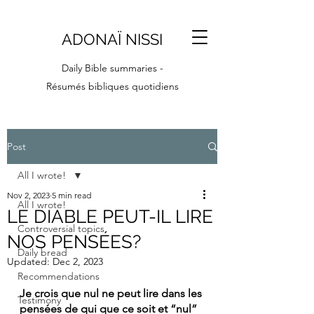
ADONAÏ NISSI
Daily Bible summaries -
Résumés bibliques quotidiens
Post
All I wrote!
Nov 2, 2023
5 min read
All I wrote!
LE DIABLE PEUT-IL LIRE
Controversial topics
NOS PENSÉES?
Daily bread
Updated:
Dec 2, 2023
Recommendations
Je crois que nul ne peut lire dans les 
Testimony
pensées de qui que ce soit et “nul” 