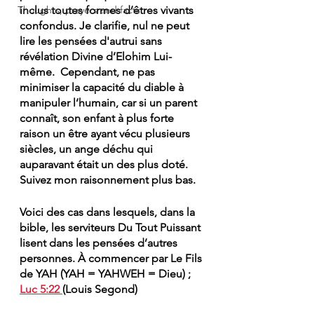
Thoughts, prayers and facts
inclus toutes formes d’êtres vivants 
confondus. Je clarifie, nul ne peut 
lire les pensées d'autrui sans 
révélation Divine d’Elohim Lui-
même.  Cependant, ne pas 
minimiser la capacité du diable à 
manipuler l’humain, car si un parent 
connaît, son enfant à plus forte 
raison un être ayant vécu plusieurs 
siècles, un ange déchu qui 
auparavant était un des plus doté. 
Suivez mon raisonnement plus bas. 
Voici des cas dans lesquels, dans la 
bible, les serviteurs Du Tout Puissant 
lisent dans les pensées d’autres 
personnes. À commencer par Le Fils 
de YAH (YAH = YAHWEH = Dieu) ; 
Luc 5:22 
(Louis Segond)