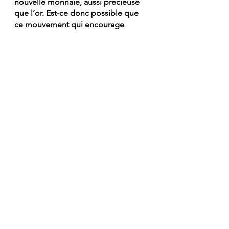
nouvelle monnaie, aussi précieuse 
que l’or. Est-ce donc possible que 
ce mouvement qui encourage 
fortement à consulter des 
psychologues, que l’on soit en 
santé, donc dans le but unique de 
parler ou que l’on soit “malade” 
psychologiquement, alors afin 
d’obtenir de l’aide, que ce 
mouvement soit en fait une collecte 
mondiale d’information à des fins 
de manipulation future ?  
Sachant que le diable ne peut lire 
nos pensées, est-ce déraisonnable 
de croire qu’il mettrait en place des 
mécanismes pour accéder à nos 
pensées les plus secrètes ? Celles 
qui normalement ne franchissent 
pas le pas de notre bouche ? Celles 
que seul notre Père Éternel connaît ?