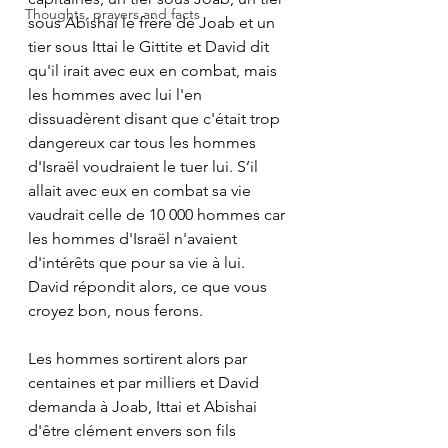
Thoughts, prayers and facts
sous Abishai le frère de Joab et un 
tier sous Ittai le Gittite et David dit 
qu'il irait avec eux en combat, mais 
les hommes avec lui l'en 
dissuadèrent disant que c'était trop 
dangereux car tous les hommes 
d'Israël voudraient le tuer lui. S’il 
allait avec eux en combat sa vie 
vaudrait celle de 10 000 hommes car 
les hommes d'Israël n'avaient 
d'intérêts que pour sa vie à lui. 
David répondit alors, ce que vous 
croyez bon, nous ferons. 
Les hommes sortirent alors par 
centaines et par milliers et David 
demanda à Joab, Ittai et Abishai 
d'être clément envers son fils 