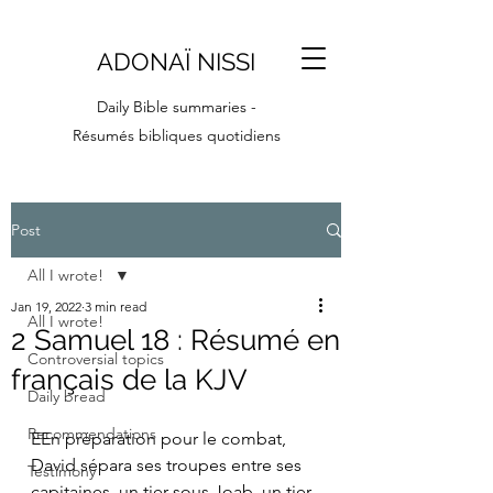
ADONAÏ NISSI
Daily Bible summaries -
Résumés bibliques quotidiens
Post
All I wrote!
Jan 19, 2022
3 min read
All I wrote!
2 Samuel 18 : Résumé en
Controversial topics
français de la KJV
Daily bread
Recommendations
EEn préparation pour le combat, 
David sépara ses troupes entre ses 
Testimony
capitaines, un tier sous Joab, un tier 